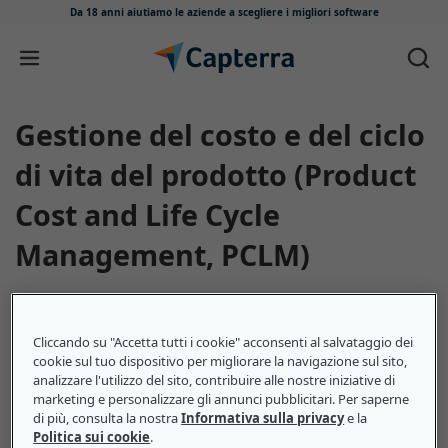
Da 18 anni aiutiamo le aziende
a scegliere i migliori software
Salta e vai al contenuto
Gestione del costo e del ciclo
di vita del prodotto (Product
Cost and Life Cycle
Management, PCLM)
La gestione del costo e del ciclo di vita del prodotto
(PCLM) si occupa di un prodotto in tutte le fasi del suo
Cliccando su "Accetta tutti i cookie" acconsenti al salvataggio dei
ciclo di vita, inclusi sviluppo, introduzione, crescita,
cookie sul tuo dispositivo per migliorare la navigazione sul sito,
analizzare l'utilizzo del sito, contribuire alle nostre iniziative di
stabilità e declino. La PCLM garantisce che i prodotti
marketing e personalizzare gli annunci pubblicitari. Per saperne
soddisfino i loro obiettivi in termini di profitti e/o costi.
di più, consulta la nostra
Informativa sulla privacy
e la
Politica sui cookie
.