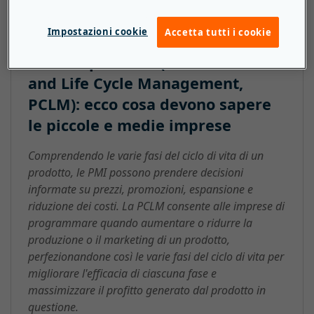
Impostazioni cookie
Accetta tutti i cookie
Gestione del costo e del ciclo di
vita del prodotto (Product Cost
and Life Cycle Management,
PCLM): ecco cosa devono sapere
le piccole e medie imprese
Comprendendo le varie fasi del ciclo di vita di un
prodotto, le PMI possono prendere decisioni
informate su prezzi, promozioni, espansione e
riduzione dei costi. La PCLM consente alle imprese di
programmare quando aumentare o ridurre la
produzione o il marketing di un prodotto,
perfezionandone così le varie fasi del ciclo di vita per
migliorare l'efficacia di ciascuna fase e
massimizzare il profitto generato dal prodotto in
questione.