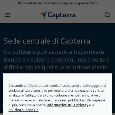
Da 18 anni aiutiamo le aziende
a scegliere i migliori software
Salta e vai al contenuto
Sede centrale di Capterra
Un software può aiutarti a risparmiare
tempo e risolvere problemi, ma a volte è
difficile capire qual è la soluzione ideale
per te. È qui che interviene Capterra.
Cliccando su "Accetta tutti i cookie" acconsenti al salvataggio dei
Esplora le categorie di software
cookie sul tuo dispositivo per migliorare la navigazione sul sito,
analizzare l'utilizzo del sito, contribuire alle nostre iniziative di
marketing e personalizzare gli annunci pubblicitari. Per saperne
La nostra storia
Fornitori
Contatti
di più, consulta la nostra
Informativa sulla privacy
e la
Politica sui cookie
.