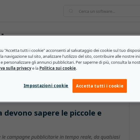
d
u "Accetta tutti i cookie" acconsenti al salvataggio dei cookie sul tuo dispos
la navigazione sul sito, analizzare l'utilizzo del sito, contribuire alle nostre ini
ul cloud che supportano le attività pubblicitarie,
e personalizzare gli annunci pubblicitari. Per saperne di più, consulta la nos
onsegna dei dati pubblicitari. I prezzi per la pubblicità
va sulla privacy
e la
Politica sui cookie
.
ento d'asta che mette in contatto gli offerenti con le
Impostazioni cookie
Accetta tutti i cookie
a devono sapere le piccole e
re le campagne pubblicitarie in tempo reale, da qualsiasi