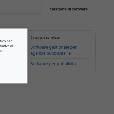
Categorie di software
Categorie correlate
itivo per
ziative di
Software gestionale per
tra
agenzie pubblicitarie
Software per pubblicità