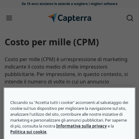
Da 18 anni aiutiamo le aziende
a scegliere i migliori software
Salta e vai al contenuto
Costo per mille (CPM)
Costo per mille (CPM) è un'espressione di marketing
indicante il costo medio di mille impressioni
pubblicitarie. Per impressione, in questo contesto, si
intende il numero di volte in cui un annuncio
pubblicitario raggiunge il pubblico attraverso una
visualizzazione o un clic. Quanto più basso sarà il CPM,
Cliccando su "Accetta tutti i cookie" acconsenti al salvataggio dei
minori saranno i costi associati a un'impressione
cookie sul tuo dispositivo per migliorare la navigazione sul sito,
pubblicitaria. Un CPM di 1 euro significa che
analizzare l'utilizzo del sito, contribuire alle nostre iniziative di
un'azienda dovrà sostenere il costo di un solo euro per
marketing e personalizzare gli annunci pubblicitari. Per saperne
ottenere 1.000 impressioni pubblicitarie. Se invece il
di più, consulta la nostra
Informativa sulla privacy
e la
Politica sui cookie
.
CPM fosse di 10 euro, sarebbe dieci volte più costoso.