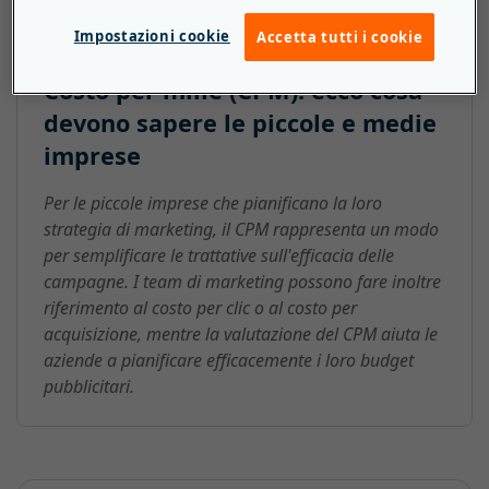
Impostazioni cookie
Accetta tutti i cookie
Costo per mille (CPM): ecco cosa
devono sapere le piccole e medie
imprese
Per le piccole imprese che pianificano la loro
strategia di marketing, il CPM rappresenta un modo
per semplificare le trattative sull'efficacia delle
campagne. I team di marketing possono fare inoltre
riferimento al costo per clic o al costo per
acquisizione, mentre la valutazione del CPM aiuta le
aziende a pianificare efficacemente i loro budget
pubblicitari.