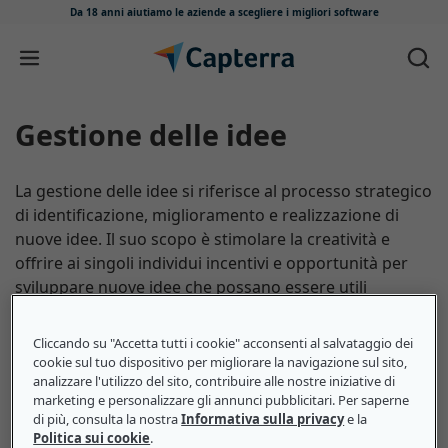
Da 18 anni aiutiamo le aziende
a scegliere i migliori software
Salta e vai al contenuto
Gestione delle idee
La gestione delle idee si riferisce al processo strategico
di identificazione, miglioramento e realizzazione di
nuove idee. Il suo scopo è stimolare la creatività e
offrire ai singoli individui incentivi e opportunità per
sviluppare nuove idee che possano essere utili
all'azienda. Come indica il nome, implica la gestione
metodica del processo di ideazione a partire dalla
Cliccando su "Accetta tutti i cookie" acconsenti al salvataggio dei
formazione del pensiero, passando per la fase di
cookie sul tuo dispositivo per migliorare la navigazione sul sito,
analizzare l'utilizzo del sito, contribuire alle nostre iniziative di
miglioramento fino alla realizzazione dell'idea stessa.
marketing e personalizzare gli annunci pubblicitari. Per saperne
di più, consulta la nostra
Informativa sulla privacy
e la
Politica sui cookie
.