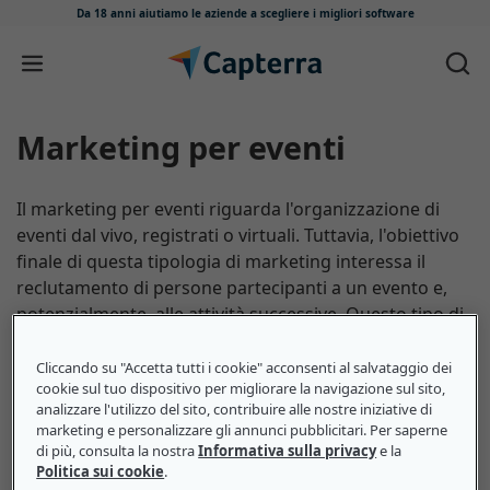
Da 18 anni aiutiamo le aziende
a scegliere i migliori software
Salta e vai al contenuto
Marketing per eventi
Il marketing per eventi riguarda l'organizzazione di
eventi dal vivo, registrati o virtuali. Tuttavia, l'obiettivo
finale di questa tipologia di marketing interessa il
reclutamento di persone partecipanti a un evento e,
potenzialmente, alle attività successive. Questo tipo di
marketing può sia utilizzare pubblicità reali che
prevedere l'uso di strumenti impiegati durante
Cliccando su "Accetta tutti i cookie" acconsenti al salvataggio dei
cookie sul tuo dispositivo per migliorare la navigazione sul sito,
l'evento, come sondaggi, chat, risposte a domande,
analizzare l'utilizzo del sito, contribuire alle nostre iniziative di
stanze virtuali e molto altro.
marketing e personalizzare gli annunci pubblicitari. Per saperne
di più, consulta la nostra
Informativa sulla privacy
e la
Politica sui cookie
.