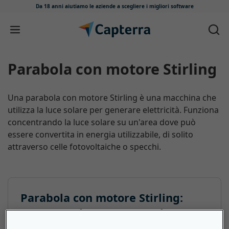
Da 18 anni aiutiamo le aziende
a scegliere i migliori software
Salta e vai al contenuto
Parabola con motore Stirling
Una parabola con motore Stirling è una macchina che
utilizza la luce solare per generare elettricità. Funziona
concentrando la luce solare su un'area dove può
essere convertita in energia utilizzabile, di solito
attraverso celle fotovoltaiche o specchi.
Parabola con motore Stirling:
ecco cosa devono sapere le
piccole e medie imprese