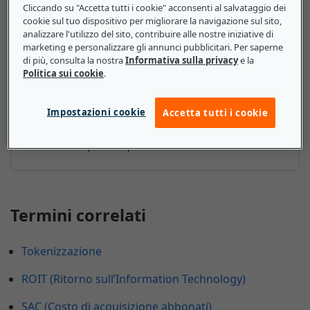
Cliccando su "Accetta tutti i cookie" acconsenti al salvataggio dei
cookie sul tuo dispositivo per migliorare la navigazione sul sito,
I motori Stirling sono utilizzati in molti contesti,
analizzare l'utilizzo del sito, contribuire alle nostre iniziative di
comprese le centrali elettriche e le stazioni spaziali.
marketing e personalizzare gli annunci pubblicitari. Per saperne
di più, consulta la nostra
Informativa sulla privacy
e la
Possono anche essere impiegati per fornire energia
Politica sui cookie
.
ad abitazioni e aziende; tuttavia, per via delle loro
dimensioni e complessità, richiedono grandi
quantità di terreno ed elevati costi di manutenzione
Impostazioni cookie
Accetta tutti i cookie
per funzionare efficacemente. Inoltre, sono meno
adattabili rispetto ai pannelli solari.
Termini correlati
Tokenizzazione
ROIT (Ritorno sull’Information Technology)
SAC (Costo di acquisizione abbonati)