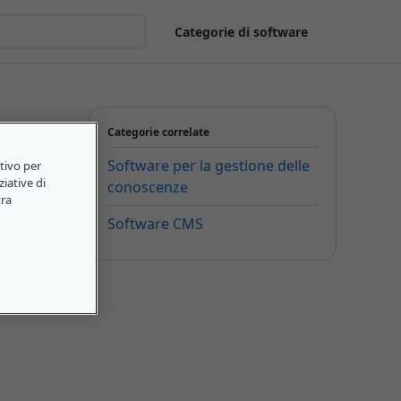
Categorie di software
Categorie correlate
Software per la gestione delle
itivo per
ziative di
conoscenze
tra
Software CMS