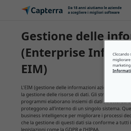
Salta e vai al contenuto
Da 18 anni aiutiamo le aziende
a scegliere i migliori software
Gestione delle informazioni aziendali
(Enterprise Infor
Cliccando s
migliorare 
EIM)
marketing 
Informati
L'EIM (gestione delle informazioni aziendali) compr
la gestione delle risorse di dati. Gli strumenti dig
programmi elaborano insiemi di dati strutturati e n
proteggono all’interno di un singolo sistema. Que
business intelligence per migliorare i processi de
che la gestione di questi dati sia conforme a tutti
legislazioni come la GDPR e l’HIPAA.