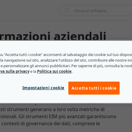
mation Management,
u "Accetta tutti i cookie" acconsenti al salvataggio dei cookie sul tuo dispos
la navigazione sul sito, analizzare l'utilizzo del sito, contribuire alle nostre ini
e personalizzare gli annunci pubblicitari. Per saperne di più, consulta la nos
va sulla privacy
e la
Politica sui cookie
.
ende l'elaborazione, la descrizione, l'archiviazione e
Impostazioni cookie
Accetta tutti i cookie
itali automatizzano il processo di EIM. Questi
on strutturati provenienti da fonti diverse e li
sti strumenti generano a loro volta metriche di
cisionali. Gli strumenti EIM più avanzati garantiscono
 i contesti di governance dei dati, comprese le