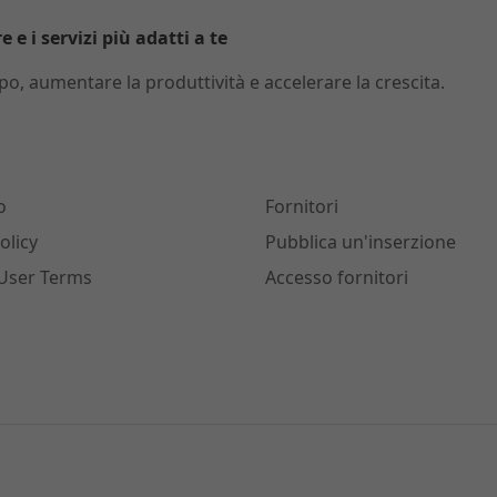
 e i servizi più adatti a te
o, aumentare la produttività e accelerare la crescita.
o
Fornitori
olicy
Pubblica un'inserzione
User Terms
Accesso fornitori