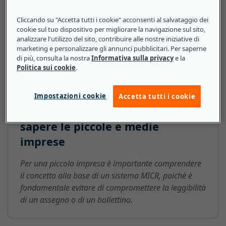
notevolmente l'efficienza delle banche e di altre
istituzioni finanziarie.
Cliccando su "Accetta tutti i cookie" acconsenti al salvataggio dei
cookie sul tuo dispositivo per migliorare la navigazione sul sito,
analizzare l'utilizzo del sito, contribuire alle nostre iniziative di
marketing e personalizzare gli annunci pubblicitari. Per saperne
di più, consulta la nostra
Informativa sulla privacy
e la
Riconoscimento dei caratteri a
Politica sui cookie
.
inchiostro magnetico (Materials
Management Information
Impostazioni cookie
Accetta tutti i cookie
System, MICR): ecco cosa devono
sapere le piccole e medie
imprese
Per una piccola impresa è importante comprendere
il concetto alla base di un sistema MICR, poiché è
fondamentale evitare di compromettere la leggibilità
di un assegno o di un bollettino.