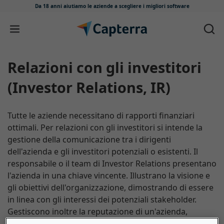
Da 18 anni aiutiamo le aziende
a scegliere i migliori software
Salta e vai al contenuto
Relazioni con gli investitori
(Investor Relations, IR)
Tutte le aziende necessitano di rapporti finanziari
ottimali. Per relazioni con gli investitori si intende la
gestione della comunicazione tra i dirigenti
dell'azienda e gli investitori potenziali o esistenti. Il
responsabile o il team di Investor Relations presentano
l'azienda in una chiave vincente. Illustrano la visione e
gli obiettivi dell'organizzazione, dimostrando di essere
in linea con gli interessi dei potenziali stakeholder.
Gestiscono inoltre la reputazione di un'azienda,
aumentandone la fiducia negli investitori.