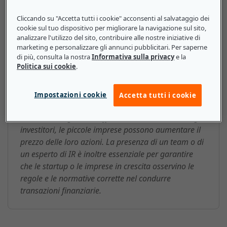
Cliccando su "Accetta tutti i cookie" acconsenti al salvataggio dei
cookie sul tuo dispositivo per migliorare la navigazione sul sito,
analizzare l'utilizzo del sito, contribuire alle nostre iniziative di
Relazioni con gli investitori
marketing e personalizzare gli annunci pubblicitari. Per saperne
di più, consulta la nostra
Informativa sulla privacy
e la
(Investor Relations, IR): ecco cosa
Politica sui cookie
.
devono sapere le piccole e medie
imprese
Impostazioni cookie
Accetta tutti i cookie
Grazie a una gestione efficace delle relazioni con gli
investitori, le piccole imprese possono aumentare il
prezzo delle loro azioni. La presenza di un team o di
un esperto di IR è inoltre essenziale per garantire
che le startup o le imprese in crescita osservino le
regole e le normative corrette nel condurre
transazioni finanziarie.