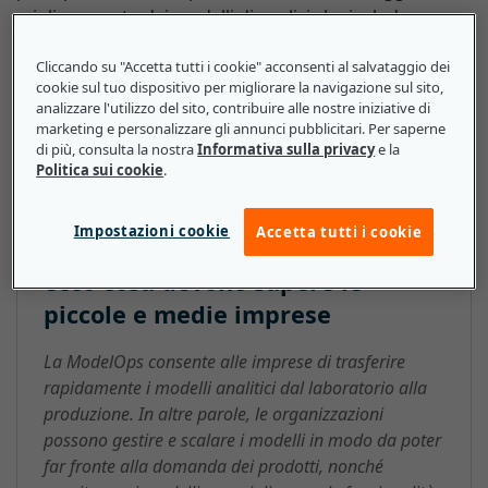
miglioramento dei modelli di analisi che includono e
superano i modelli di machine learning.
Cliccando su "Accetta tutti i cookie" acconsenti al salvataggio dei
cookie sul tuo dispositivo per migliorare la navigazione sul sito,
analizzare l'utilizzo del sito, contribuire alle nostre iniziative di
marketing e personalizzare gli annunci pubblicitari. Per saperne
Operazionalizzazione dei modelli
di più, consulta la nostra
Informativa sulla privacy
e la
Politica sui cookie
.
di intelligenza artificiale
(Artificial Intelligence Model
Impostazioni cookie
Accetta tutti i cookie
Operationalization, ModelOps):
ecco cosa devono sapere le
piccole e medie imprese
La ModelOps consente alle imprese di trasferire
rapidamente i modelli analitici dal laboratorio alla
produzione. In altre parole, le organizzazioni
possono gestire e scalare i modelli in modo da poter
far fronte alla domanda dei prodotti, nonché