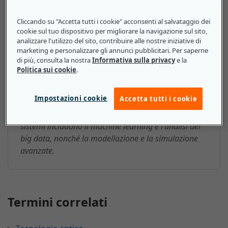
Calcolo ad alte prestazioni (High-
Cliccando su "Accetta tutti i cookie" acconsenti al salvataggio dei
cookie sul tuo dispositivo per migliorare la navigazione sul sito,
performance Computing, HPC):
analizzare l'utilizzo del sito, contribuire alle nostre iniziative di
ecco cosa devono sapere le
marketing e personalizzare gli annunci pubblicitari. Per saperne
di più, consulta la nostra
Informativa sulla privacy
e la
piccole e medie imprese
Politica sui cookie
.
Per ottenere un maggior margine competitivo, le
Impostazioni cookie
Accetta tutti i cookie
aziende di grandi e piccole dimensioni possono
servirsi delle soluzioni HPC. Gli usi più comuni di tali
sistemi includono il machine learning e l'analisi dei
big data, nonché la modellazione e la simulazione
avanzate.
Termini correlati