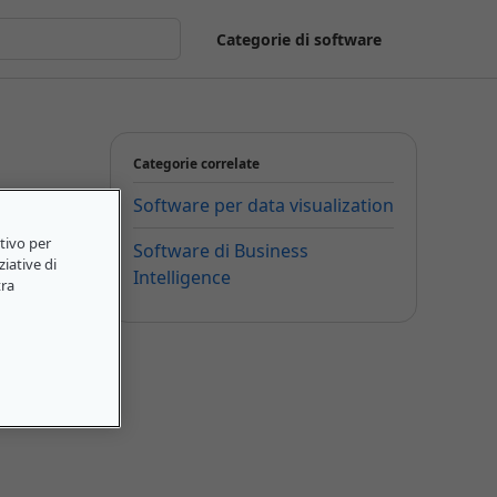
Categorie di software
Categorie correlate
Software per data visualization
itivo per
Software di Business
ziative di
Intelligence
tra