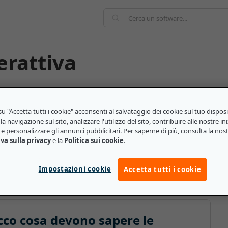
terattiva
un software di analisi dei dati che consente agli utenti
afiche dei dati. Offre una soluzione per visualizzare
u "Accetta tutti i cookie" acconsenti al salvataggio dei cookie sul tuo dispos
sate su dati complessi. La visualizzazione dei dati
la navigazione sul sito, analizzare l'utilizzo del sito, contribuire alle nostre ini
e personalizzare gli annunci pubblicitari. Per saperne di più, consulta la nos
r aiutare gli utenti e gli analisti a comprendere il
va sulla privacy
e la
Politica sui cookie
.
dei dati integra strumenti di interazione con il fine di
ati, fornire maggiori dettagli e ottenere un maggior
Impostazioni cookie
Accetta tutti i cookie
ecco cosa devono sapere le