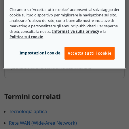
Limite di I/O: ecco cosa devono
Cliccando su "Accetta tutti i cookie" acconsenti al salvataggio dei
cookie sul tuo dispositivo per migliorare la navigazione sul sito,
sapere le piccole e medie
analizzare l'utilizzo del sito, contribuire alle nostre iniziative di
imprese
marketing e personalizzare gli annunci pubblicitari. Per saperne
di più, consulta la nostra
Informativa sulla privacy
e la
Politica sui cookie
.
Per le PMI è importante comprendere i limiti di I/O
del proprio sistema: se troppo elevati, potrebbero
Impostazioni cookie
causare problemi di compatibilità con altri sistemi
Accetta tutti i cookie
sulla rete e portare a una diminuzione della
produttività in diverse aree dell'azienda.
Termini correlati
Tecnologia aptica
Rete WAN (Wide-Area Network)