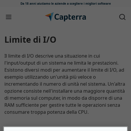
Da 18 anni aiutiamo le aziende
a scegliere i migliori software
Salta e vai al contenuto
Limite di I/O
Il limite di I/O descrive una situazione in cui
l'input/output di un sistema ne limita le prestazioni.
Esistono diversi modi per aumentare il limite di I/O, ad
esempio utilizzando un'unità più veloce o
incrementando il numero di unità nel sistema. Un'altra
opzione consiste nell'installare una maggiore quantità
di memoria sul computer, in modo da disporre di una
RAM sufficiente per gestire tutte le operazioni senza
consumare troppa potenza della CPU.