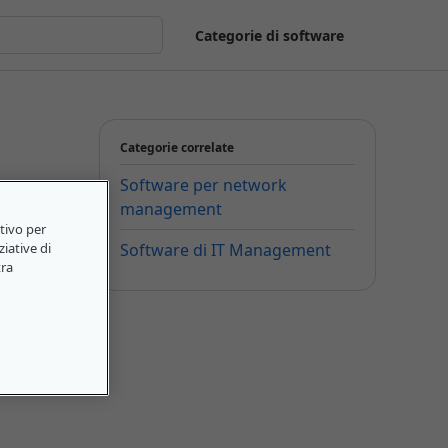
Categorie di software
Categorie correlate
Software per network
management
itivo per
ziative di
Software di IT Management
tra