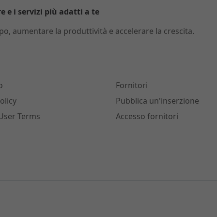
 e i servizi più adatti a te
o, aumentare la produttività e accelerare la crescita.
o
Fornitori
olicy
Pubblica un'inserzione
User Terms
Accesso fornitori