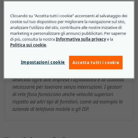
Cliccando su "Accetta tutti i cookie" acconsenti al salvataggio dei
Gestore di rete fissa: ecco cosa
cookie sul tuo dispositivo per migliorare la navigazione sul sito,
devono sapere le piccole e medie
analizzare l'utilizzo del sito, contribuire alle nostre iniziative di
marketing e personalizzare gli annunci pubblicitari. Per saperne
imprese
di più, consulta la nostra
Informativa sulla privacy
e la
Politica sui cookie
.
Poiché spesso offrono tariffe più basse per i piani di
voce e dati rispetto ad altri fornitori, le piccole
Impostazioni cookie
Accetta tutti i cookie
imprese possono trarre vantaggio dall'utilizzo di
operatori di rete fissa. Inoltre, disporre di una linea
dedicata offre alle imprese l'affidabilità e la stabilità
necessarie per lavorare senza interruzioni. I gestori
di rete fissa forniscono anche velocità superiori
rispetto ad altri tipi di fornitori, come ad esempio le
aziende di telefonia mobile o gli ISP.