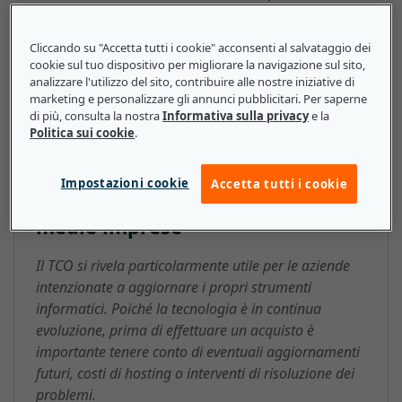
manutenzione preventiva. La somma di tutti questi
fattori durante la vita utile della macchina permette di
Cliccando su "Accetta tutti i cookie" acconsenti al salvataggio dei
ottenere il costo totale.
cookie sul tuo dispositivo per migliorare la navigazione sul sito,
analizzare l'utilizzo del sito, contribuire alle nostre iniziative di
marketing e personalizzare gli annunci pubblicitari. Per saperne
di più, consulta la nostra
Informativa sulla privacy
e la
Politica sui cookie
.
Costo totale di proprietà (Total
Cost of Ownership, TCO): ecco
Impostazioni cookie
Accetta tutti i cookie
cosa devono sapere le piccole e
medie imprese
Il TCO si rivela particolarmente utile per le aziende
intenzionate a aggiornare i propri strumenti
informatici. Poiché la tecnologia è in continua
evoluzione, prima di effettuare un acquisto è
importante tenere conto di eventuali aggiornamenti
futuri, costi di hosting o interventi di risoluzione dei
problemi.