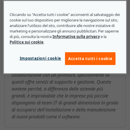
trasferire i dati dell'azienda farmaceutica nella nuova
piattaforma.
Cliccando su "Accetta tutti i cookie" acconsenti al salvataggio dei
cookie sul tuo dispositivo per migliorare la navigazione sul sito,
analizzare l'utilizzo del sito, contribuire alle nostre iniziative di
marketing e personalizzare gli annunci pubblicitari. Per saperne
Fornitore: ecco cosa devono
di più, consulta la nostra
Informativa sulla privacy
e la
Politica sui cookie
.
sapere le piccole e medie
imprese
Impostazioni cookie
Accetta tutti i cookie
Le PMI possono trarre vantaggio dalla
collaborazione con un fornitore, specialmente se
questi offre servizi di supporto e gestione. Questo
avviene perché, a differenza delle aziende più
grandi, è improbabile che le imprese più piccole
dispongano di team IT di grandi dimensioni in grado
di occuparsi dell'installazione e della manutenzione
di nuovi prodotti come il software.