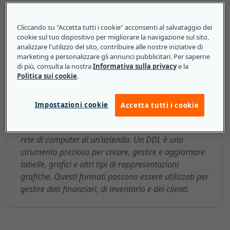
Cliccando su "Accetta tutti i cookie" acconsenti al salvataggio dei
cookie sul tuo dispositivo per migliorare la navigazione sul sito,
Linguaggio di definizione dei dati
analizzare l'utilizzo del sito, contribuire alle nostre iniziative di
marketing e personalizzare gli annunci pubblicitari. Per saperne
(Data Definition Language, DDL):
di più, consulta la nostra
Informativa sulla privacy
e la
ecco cosa devono sapere le
Politica sui cookie
.
piccole e medie imprese
Impostazioni cookie
Accetta tutti i cookie
Nelle applicazioni commerciali, i membri di un team
usano un DDL per gestire i database all'interno della
rete di computer di un'azienda. Un DDL è uno
strumento prezioso per creare, gestire e aggiornare
tabelle, grafici e altri tipi di rappresentazioni
grafiche. Questi formati possono essere utilizzati per
gestire dati finanziari, di inventario e dei clienti.