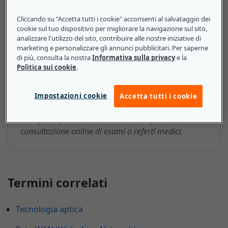
imprese
Cliccando su "Accetta tutti i cookie" acconsenti al salvataggio dei
cookie sul tuo dispositivo per migliorare la navigazione sul sito,
Per le PMI, è necessario che tutti i dati siano corretti,
analizzare l'utilizzo del sito, contribuire alle nostre iniziative di
immediatamente disponibili e di facile accesso per
marketing e personalizzare gli annunci pubblicitari. Per saperne
coloro che ne hanno bisogno. Presso tali aziende, i
di più, consulta la nostra
Informativa sulla privacy
e la
Politica sui cookie
.
team IT e di data management possono occuparsi
della maggior parte del lavoro di gestione e allo
stesso tempo concedere agli utenti l'accesso ai dati
Impostazioni cookie
Accetta tutti i cookie
attraverso strumenti rivolti al cliente, come ad
esempio software bancario o portali per la
consultazione online di esami o referti medici.
Termini correlati
Tecnologia aptica