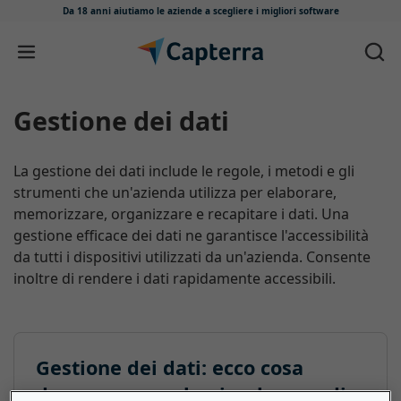
Da 18 anni aiutiamo le aziende
a scegliere i migliori software
Salta e vai al contenuto
Gestione dei dati
La gestione dei dati include le regole, i metodi e gli
strumenti che un'azienda utilizza per elaborare,
memorizzare, organizzare e recapitare i dati. Una
gestione efficace dei dati ne garantisce l'accessibilità
da tutti i dispositivi utilizzati da un'azienda. Consente
inoltre di rendere i dati rapidamente accessibili.
Gestione dei dati: ecco cosa
devono sapere le piccole e medie