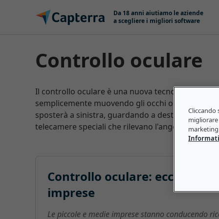
Salta e vai al contenuto
Da 18 anni aiutiamo le aziende
a scegliere i migliori software
Controllo oculare
Il controllo oculare è una nuova tecnologia che co
semplicemente muovendo gli occhi o spostando lo
Cliccando s
sposterà a sinistra, guardando a destra si sposterà 
migliorare 
telecamere speciali che rilevano l'angolazione o la 
marketing 
Informati
Controllo oculare: ecco cosa 
imprese
Le piccole e medie imprese stanno conducendo ricer