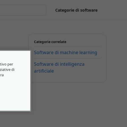
Categorie di software
Categorie correlate
Software di machine learning
Software di intelligenza
itivo per
ziative di
artificiale
tra