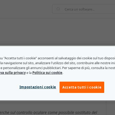
nsente agli utenti di controllare i propri computer
 sguardo. Guardando a sinistra, lo schermo si
u "Accetta tutti i cookie" acconsenti al salvataggio dei cookie sul tuo dispos
a destra e così via. Il controllo oculare utilizza
la navigazione sul sito, analizzare l'utilizzo del sito, contribuire alle nostre ini
posizione della vista dell'utente.
e personalizzare gli annunci pubblicitari. Per saperne di più, consulta la nos
va sulla privacy
e la
Politica sui cookie
.
Impostazioni cookie
Accetta tutti i cookie
devono sapere le piccole e medie
che sul controllo oculare come possibile sostituto del