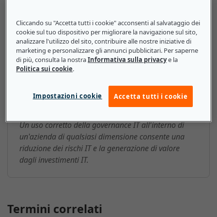
38500:2008. Questi framework assicurano inoltre che
gli obblighi legali e gli standard di qualità vengano
Cliccando su "Accetta tutti i cookie" acconsenti al salvataggio dei
soddisfatti.
cookie sul tuo dispositivo per migliorare la navigazione sul sito,
analizzare l'utilizzo del sito, contribuire alle nostre iniziative di
marketing e personalizzare gli annunci pubblicitari. Per saperne
di più, consulta la nostra
Informativa sulla privacy
e la
Politica sui cookie
.
Governance IT (ITG): ecco cosa
devono sapere le piccole e medie
Impostazioni cookie
Accetta tutti i cookie
imprese
Un uso corretto della governance IT all'interno di
un'azienda di qualsiasi dimensione consente una
riduzione dei rischi IT e la generazione di valore
dagli investimenti IT.
Termini correlati