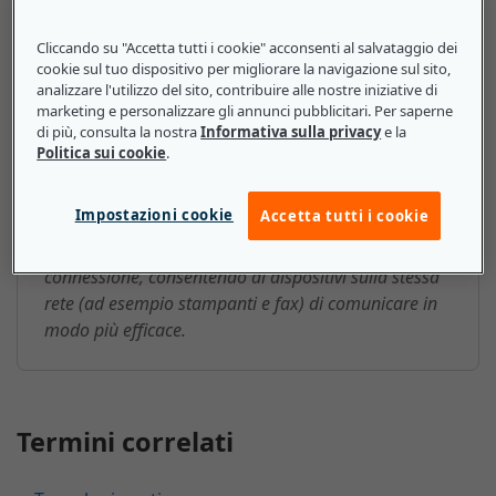
Cliccando su "Accetta tutti i cookie" acconsenti al salvataggio dei
NAP (Punto di accesso di rete):
cookie sul tuo dispositivo per migliorare la navigazione sul sito,
ecco cosa devono sapere le
analizzare l'utilizzo del sito, contribuire alle nostre iniziative di
marketing e personalizzare gli annunci pubblicitari. Per saperne
piccole e medie imprese
di più, consulta la nostra
Informativa sulla privacy
e la
Politica sui cookie
.
Le PMI in genere utilizzano punti di accesso di rete
all'interno di un grande complesso di uffici o di una
Impostazioni cookie
Accetta tutti i cookie
struttura fisica per estendere facilmente la portata
della propria rete. Questo aumenta la stabilità della
connessione, consentendo ai dispositivi sulla stessa
rete (ad esempio stampanti e fax) di comunicare in
modo più efficace.
Termini correlati