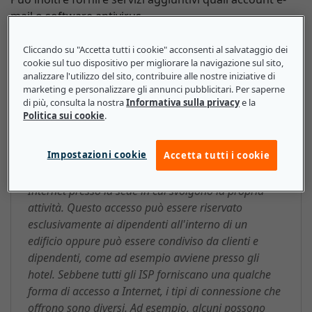
mail o software antivirus.
Cliccando su "Accetta tutti i cookie" acconsenti al salvataggio dei
cookie sul tuo dispositivo per migliorare la navigazione sul sito,
analizzare l'utilizzo del sito, contribuire alle nostre iniziative di
Internet Service Provider (ISP):
marketing e personalizzare gli annunci pubblicitari. Per saperne
ecco cosa devono sapere le
di più, consulta la nostra
Informativa sulla privacy
e la
Politica sui cookie
.
piccole e medie imprese
Impostazioni cookie
Accetta tutti i cookie
Al giorno d'oggi tutte le PMI generalmente
collaborano con un ISP che fornisce loro l'accesso a
Internet presso la sede in cui svolgono la propria
attività. Questo accesso può essere riservato
esclusivamente ai dipendenti all'interno di un
edificio oppure può essere condiviso da clienti e
dipendenti, come ad esempio avviene presso gli
hotel. Sebbene tutti gli ISP forniscano una qualche
forma di accesso a Internet, i tipi di connessione che
offrono sono diversi. Ad esempio, alcuni possono