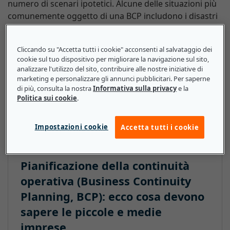
numero di scenari ipotetici. Alcune delle situazioni più
comunemente oggetto di una BCP includono i disastri
naturali come tornado e incendi, interruzioni di
corrente, attacchi informatici o l'infortunio grave di
Cliccando su "Accetta tutti i cookie" acconsenti al salvataggio dei
dipendenti. In questi casi, la BCP descriverà le modalità
cookie sul tuo dispositivo per migliorare la navigazione sul sito,
da adottare per proteggere le persone e le risorse,
analizzare l'utilizzo del sito, contribuire alle nostre iniziative di
indicherà come ridurre i rischi associati a ulteriori
marketing e personalizzare gli annunci pubblicitari. Per saperne
di più, consulta la nostra
Informativa sulla privacy
e la
danni e fornirà istruzioni su come ripristinare
Politica sui cookie
.
l'operatività aziendale una volta ristabilite le condizioni
di sicurezza.
Impostazioni cookie
Accetta tutti i cookie
Pianificazione della continuità
operativa (Business Continuity
Planning, BCP): ecco cosa devono
sapere le piccole e medie
imprese