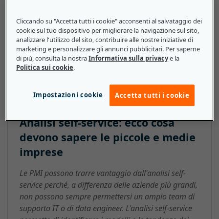
modelli di dati semplificati o ridimensionati, che
facilitano l'accesso e l'analisi dei dati all'interno di
Cliccando su "Accetta tutti i cookie" acconsenti al salvataggio dei
un'organizzazione. Ad esempio, l'analisi self-service
cookie sul tuo dispositivo per migliorare la navigazione sul sito,
permette al manager di un'azienda di vendita al
analizzare l'utilizzo del sito, contribuire alle nostre iniziative di
marketing e personalizzare gli annunci pubblicitari. Per saperne
dettaglio di generare semplici report sulle vendite
di più, consulta la nostra
Informativa sulla privacy
e la
senza dover utilizzare strumenti sofisticati e tecniche
Politica sui cookie
.
analitiche.
Impostazioni cookie
Accetta tutti i cookie
Analisi self-service: ecco cosa
devono sapere le piccole e medie
imprese
Le PMI possono trarre vantaggio dall'analisi self-
service perché, a differenza delle aziende più grandi,
non possono sempre permettersi un ampio team di
supporto IT o di data engineer. L'analisi self-service