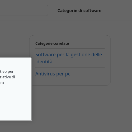
Categorie di software
Categorie correlate
Software per la gestione delle
identità
itivo per
Antivirus per pc
ziative di
tra