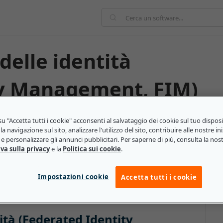
ty Management, FIM)
tema che consente l'identificazione di informazioni da
u "Accetta tutti i cookie" acconsenti al salvataggio dei cookie sul tuo dispos
la navigazione sul sito, analizzare l'utilizzo del sito, contribuire alle nostre ini
alla FIM, gli utenti di aziende diverse possono utilizzare
e personalizzare gli annunci pubblicitari. Per saperne di più, consulta la nos
gini e badge, per accedere ad applicazioni, software e
va sulla privacy
e la
Politica sui cookie
.
stema, ma ciascuno di essi è interconnesso attraverso un
ziali di accesso e funge da barriera di autenticazione.
Impostazioni cookie
Accetta tutti i cookie
ità (Federated Identity