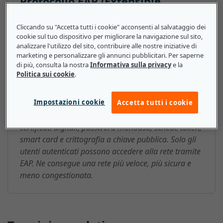
Protocollo EAP (Extensible
Authentication Protocol): ecco
Cliccando su "Accetta tutti i cookie" acconsenti al salvataggio dei
cosa devono sapere le piccole e
cookie sul tuo dispositivo per migliorare la navigazione sul sito,
medie imprese
analizzare l'utilizzo del sito, contribuire alle nostre iniziative di
marketing e personalizzare gli annunci pubblicitari. Per saperne
di più, consulta la nostra
Informativa sulla privacy
e la
Le aziende utilizzano il protocollo EAP per
Politica sui cookie
.
proteggere portali specifici quando collegano i
computer a una rete wireless crittografata. Il
Impostazioni cookie
protocollo EAP consente di inviare informazioni di
Accetta tutti i cookie
identificazione per l'autenticazione di rete, tra cui
certificati digitali, password monouso, schede token,
smart card e crittografia a chiave pubblica. Solo gli
utenti autenticati possono accedere alla rete tramite
EAP. Ne consegue una rete più veloce, più sicura e
meno congestionata.