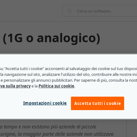
 (1G o analogico)
razioni di reti telefoniche wireless distribuite a
per la prima volta in Giappone nel 1979, un'epoca in
u "Accetta tutti i cookie" acconsenti al salvataggio dei cookie sul tuo dispos
a e in cui i telefoni cellulari non erano diffusi.
la navigazione sul sito, analizzare l'utilizzo del sito, contribuire alle nostre ini
e personalizzare gli annunci pubblicitari. Per saperne di più, consulta la nos
va sulla privacy
e la
Politica sui cookie
.
ogico): ecco cosa devono sapere
Impostazioni cookie
Accetta tutti i cookie
a tempo e non esistono più aziende di piccole
origine, la maggior parte delle aziende non utilizzava