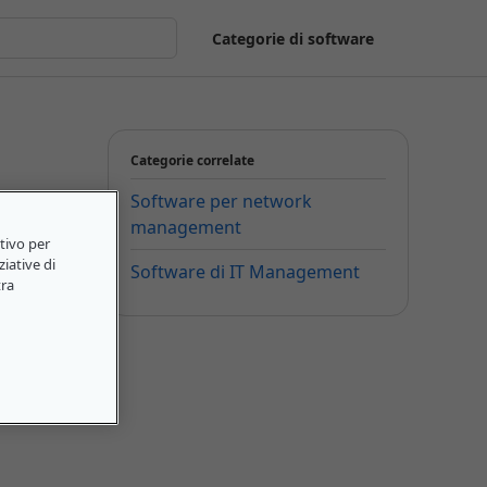
Categorie di software
Categorie correlate
Software per network
management
itivo per
ziative di
Software di IT Management
tra