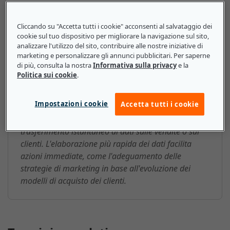
Tecnologie di calcolo in-memory
Cliccando su "Accetta tutti i cookie" acconsenti al salvataggio dei
cookie sul tuo dispositivo per migliorare la navigazione sul sito,
abilitate per HTAP: ecco cosa
analizzare l'utilizzo del sito, contribuire alle nostre iniziative di
devono sapere le piccole e medie
marketing e personalizzare gli annunci pubblicitari. Per saperne
di più, consulta la nostra
Informativa sulla privacy
e la
imprese
Politica sui cookie
.
Queste tecnologie possono fornire informazioni
Impostazioni cookie
Accetta tutti i cookie
immediate su una serie di tendenze all'interno di
una piccola o media impresa, come ad esempio il
trasferimento istantaneo di dati sulle vendite o sui
clienti. L'elaborazione più rapida dei dati facilita
azioni immediate, come l'adeguamento delle
strategie di marketing in base all'evoluzione dei
modelli di acquisto dei clienti.