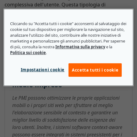
complessiva dell'utente. Questa tipologia di
elaborazione comprende azioni come la rotazione
automatica dello schermo in base al posizionamento
Cliccando su "Accetta tutti i cookie" acconsenti al salvataggio dei
del dispositivo.
cookie sul tuo dispositivo per migliorare la navigazione sul sito,
analizzare l'utilizzo del sito, contribuire alle nostre iniziative di
marketing e personalizzare gli annunci pubblicitari. Per saperne
di più, consulta la nostra
Informativa sulla privacy
e la
Politica sui cookie
.
Elaborazione sensibile al contesto
(Context-aware Computing): ecco
Impostazioni cookie
Accetta tutti i cookie
cosa devono sapere le piccole e
medie imprese
Le PMI possono ottimizzare le proprie applicazioni
mobili o i propri siti web per sfruttare al meglio
l'elaborazione sensibile al contesto e garantire un
miglior livello di soddisfazione delle esigenze dei
loro utenti. Inoltre, i sistemi software context-aware
possono essere integrati in sistemi preesistenti per i