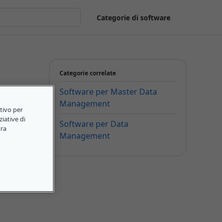
Categorie di software
Categorie correlate
Software per Master Data
Management
itivo per
ziative di
Software per Data
tra
Management