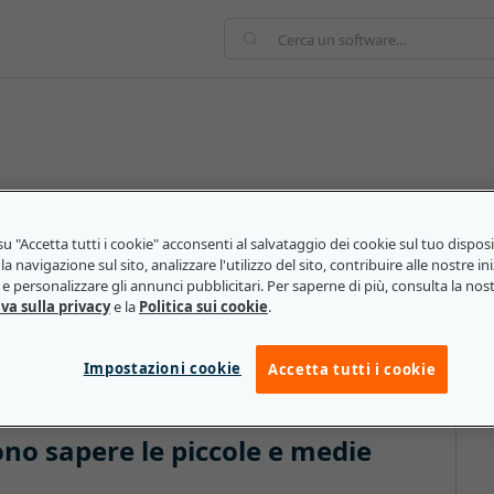
ienda raccoglierà e utilizzerà i dati relativi agli
co che sostiene l'acquisizione, l'organizzazione, l'analisi
u "Accetta tutti i cookie" acconsenti al salvataggio dei cookie sul tuo dispos
ziendali. Una data strategy efficace è composta da
la navigazione sul sito, analizzare l'utilizzo del sito, contribuire alle nostre ini
hiviazione, fornitura, elaborazione e gestione. In altre
e personalizzare gli annunci pubblicitari. Per saperne di più, consulta la nos
va sulla privacy
e la
Politica sui cookie
.
archiviarli in modo sicuro, elaborarli a fini di analisi e
Impostazioni cookie
Accetta tutti i cookie
no sapere le piccole e medie