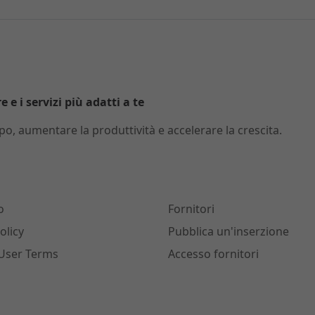
 e i servizi più adatti a te
o, aumentare la produttività e accelerare la crescita.
o
Fornitori
olicy
Pubblica un'inserzione
User Terms
Accesso fornitori