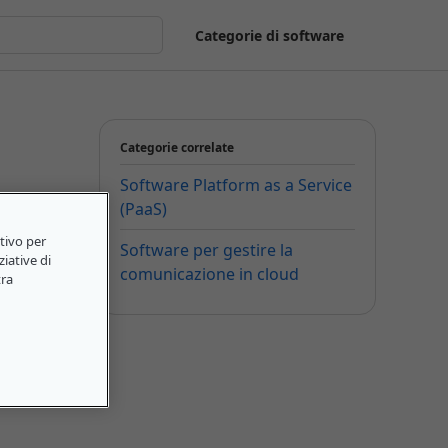
Categorie di software
Categorie correlate
Software Platform as a Service
(PaaS)
itivo per
Software per gestire la
ziative di
comunicazione in cloud
tra