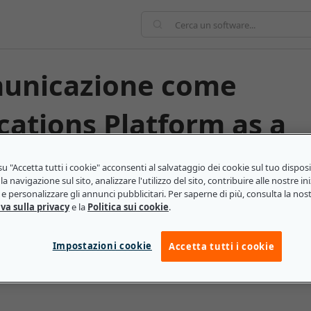
ations Platform as a
u "Accetta tutti i cookie" acconsenti al salvataggio dei cookie sul tuo dispos
la navigazione sul sito, analizzare l'utilizzo del sito, contribuire alle nostre ini
e personalizzare gli annunci pubblicitari. Per saperne di più, consulta la nos
ul cloud che consente a sviluppatori e
va sulla privacy
e la
Politica sui cookie
.
 I servizi CPaaS sono poi resi accessibili ai clienti,
no a loro volta utilizzare questi strumenti. Tra gli
Impostazioni cookie
Accetta tutti i cookie
chiamate vocali, il trasferimento di chiamata, i servizi