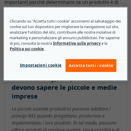
importanti perché determinano se un prodotto è di
alta qualità, se offre funzionalità opzionali e se può
essere facilmente riparato o sottoposto a
Cliccando su "Accetta tutti i cookie" acconsenti al salvataggio dei
manutenzione.
cookie sul tuo dispositivo per migliorare la navigazione sul sito,
analizzare l'utilizzo del sito, contribuire alle nostre iniziative di
marketing e personalizzare gli annunci pubblicitari. Per saperne
di più, consulta la nostra
Informativa sulla privacy
e la
Politica sui cookie
.
Affidabilità, disponibilità e
facilità di manutenzione
Impostazioni cookie
Accetta tutti i cookie
(Reliability, Availability and
Serviceability, RAS): ecco cosa
devono sapere le piccole e medie
imprese
Le piccole aziende produttrici possono adottare i
principi RAS quando progettano, producono e
implementano i loro prodotti. In tal modo, possono
offrire prodotti di migliore qualità, più accessibili e di