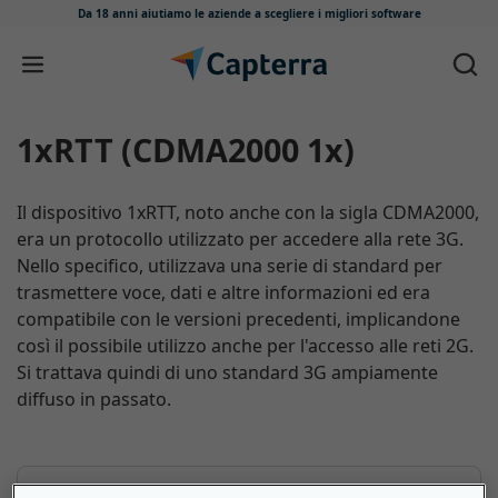
Da 18 anni aiutiamo le aziende
a scegliere i migliori software
Salta e vai al contenuto
1xRTT (CDMA2000 1x)
Il dispositivo 1xRTT, noto anche con la sigla CDMA2000,
era un protocollo utilizzato per accedere alla rete 3G.
Nello specifico, utilizzava una serie di standard per
trasmettere voce, dati e altre informazioni ed era
compatibile con le versioni precedenti, implicandone
così il possibile utilizzo anche per l'accesso alle reti 2G.
Si trattava quindi di uno standard 3G ampiamente
diffuso in passato.