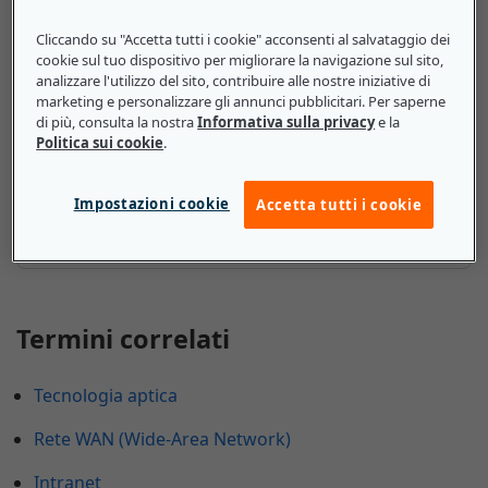
1xRTT (CDMA2000 1x): ecco cosa
devono sapere le piccole e medie
Cliccando su "Accetta tutti i cookie" acconsenti al salvataggio dei
cookie sul tuo dispositivo per migliorare la navigazione sul sito,
imprese
analizzare l'utilizzo del sito, contribuire alle nostre iniziative di
marketing e personalizzare gli annunci pubblicitari. Per saperne
di più, consulta la nostra
Informativa sulla privacy
e la
Tuttavia, a partire dal 2008, il CDMA2000 è stato
Politica sui cookie
.
gradualmente eliminato, in quanto il 3G non è più in
uso. Conseguentemente, non è più necessario che le
piccole imprese comprendano l'1xRTT e il suo
Impostazioni cookie
Accetta tutti i cookie
funzionamento.
Termini correlati
Tecnologia aptica
Rete WAN (Wide-Area Network)
Intranet