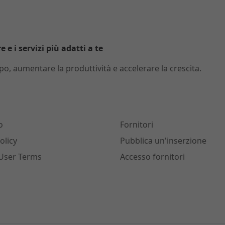
 e i servizi più adatti a te
o, aumentare la produttività e accelerare la crescita.
o
Fornitori
olicy
Pubblica un'inserzione
User Terms
Accesso fornitori