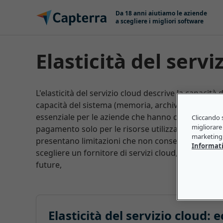
Salta e vai al contenuto
Da 18 anni aiutiamo le aziende
a scegliere i migliori software
Elasticità del servi
L'elasticità del servizio cloud descrive la capacità
capacità del sistema (memoria, archiviazione, ecc.)
essenziale per le aziende che hanno carichi di lavo
Cliccando s
migliorare 
pagamento solo per le risorse utilizzate in un de
marketing 
presentano limitazioni che non consentono di ampli
Informati
scegliere un fornitore di servizi cloud, è opportun
future,
Elasticità del servizio cloud: