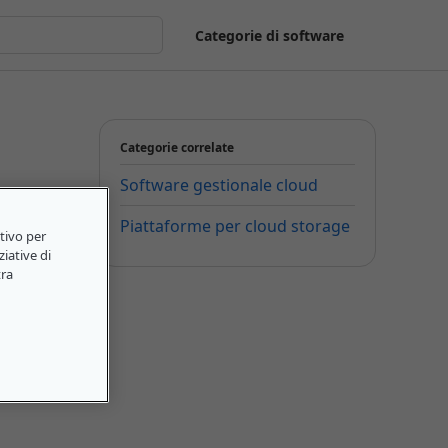
Categorie di software
Categorie correlate
Software gestionale cloud
Piattaforme per cloud storage
itivo per
ziative di
tra