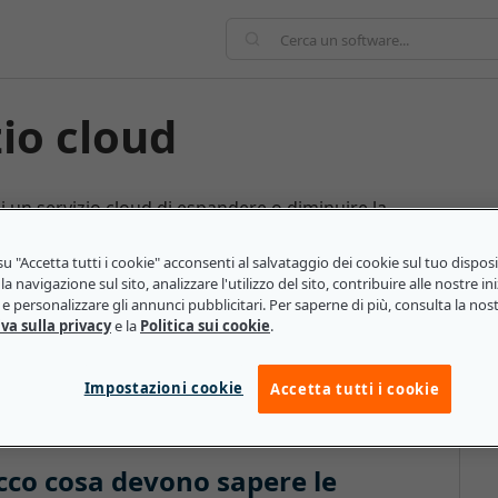
zio cloud
 di un servizio cloud di espandere o diminuire la
 in base alle necessità. Questa funzionalità è
ro variabili, consentendo loro di effettuare i
u "Accetta tutti i cookie" acconsenti al salvataggio dei cookie sul tuo dispos
la navigazione sul sito, analizzare l'utilizzo del sito, contribuire alle nostre ini
terminato momento. Alcuni servizi basati sul cloud
e personalizzare gli annunci pubblicitari. Per saperne di più, consulta la nos
are l'offerta in caso di necessità. Pertanto, prima di
va sulla privacy
e la
Politica sui cookie
.
o che le aziende valutino le loro esigenze attuali e
Impostazioni cookie
Accetta tutti i cookie
 ecco cosa devono sapere le