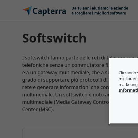
Salta e vai al contenuto
Da 18 anni aiutiamo le aziende
a scegliere i migliori software
Softswitch
I softswitch fanno parte delle reti di telecomunic
telefoniche senza un commutatore fisico. A tal fi
e a un gateway multimediale, che a sua volta si co
Cliccando s
migliorare 
grado di supportare più protocolli di telecomunica
marketing 
rete e generare informazioni che controllano le 
Informati
multimediale. Un softswitch è noto anche come cal
multimediale (Media Gateway Controller, MGC). In
Center (MSC).