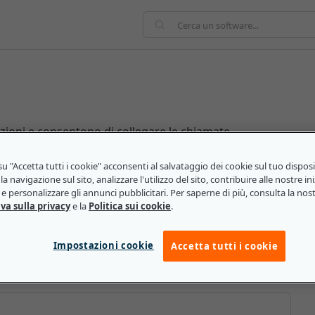
azioni e consentono di collegare le chiamate
ne, si collegano a un server che esegue un'applicazione
llega a una rete IP, PSTN o ATM. Questa tecnologia è in
u "Accetta tutti i cookie" acconsenti al salvataggio dei cookie sul tuo dispos
la navigazione sul sito, analizzare l'utilizzo del sito, contribuire alle nostre ini
zione, trasferire le chiamate a un altro elemento di
e personalizzare gli annunci pubblicitari. Per saperne di più, consulta la nos
connessioni per un terminale IP nativo o un gateway
va sulla privacy
e la
Politica sui cookie
.
l server, call agent o controller del gateway
 una rete mobile, è invece noto come Mobile Switching
Impostazioni cookie
Accetta tutti i cookie