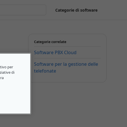
Categorie di software
Categorie correlate
Software PBX Cloud
Software per la gestione delle
itivo per
telefonate
ziative di
tra