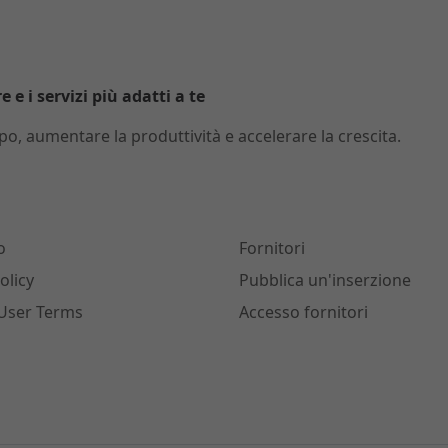
 e i servizi più adatti a te
o, aumentare la produttività e accelerare la crescita.
o
Fornitori
olicy
Pubblica un'inserzione
User Terms
Accesso fornitori