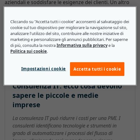
aziendali e soddisfare le esigenze dei clienti. Un altro
metodo di consulenza IT chiamato valutazione
operativa (o benchmarking) determina la capacità
Cliccando su "Accetta tutti i cookie" acconsenti al salvataggio dei
operativa e l'efficienza di un'architettura IT aziendale. I
cookie sul tuo dispositivo per migliorare la navigazione sul sito,
consulenti IT possono inoltre servirsi della
analizzare l'utilizzo del sito, contribuire alle nostre iniziative di
pianificazione dell'implementazione per consigliare le
marketing e personalizzare gli annunci pubblicitari. Per saperne
di più, consulta la nostra
Informativa sulla privacy
e la
PMI in merito all'implementazione, l'esecuzione di test
Politica sui cookie
.
e la distribuzione delle soluzioni IT.
Impostazioni cookie
Accetta tutti i cookie
Consulenza IT: ecco cosa devono
sapere le piccole e medie
imprese
La consulenza IT può ridurre i costi per una PMI. I
consulenti identificano tecnologie e strumenti in
grado di automatizzare i processi del flusso di