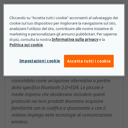
PSK (Codifica a sfasamento): ecco
Cliccando su "Accetta tutti i cookie" acconsenti al salvataggio dei
cookie sul tuo dispositivo per migliorare la navigazione sul sito,
cosa devono sapere le piccole e
analizzare l'utilizzo del sito, contribuire alle nostre iniziative di
medie imprese
marketing e personalizzare gli annunci pubblicitari. Per saperne
di più, consulta la nostra
Informativa sulla privacy
e la
Politica sui cookie
.
La PSK è la tecnica di modulazione digitale più
comunemente utilizzata. Comprende i protocolli
wireless LAN, Bluetooth e RFID. Sebbene il Bluetooth
Impostazioni cookie
Accetta tutti i cookie
originariamente utilizzasse la codifica a
spostamento di frequenza gaussiana, la PSK si è
consolidata come un'opzione alternativa a partire
dalla specifica Bluetooth 2.0+EDR. Le piccole e
medie imprese che desiderano includere questi
protocolli nei loro prodotti dovranno acquisire
familiarità con la codifica a sfasamento e con il
relativo impiego nelle tecnologie di comunicazione
wireless.