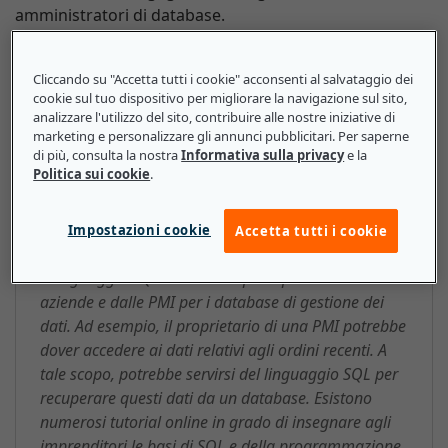
amministratori di database.
Cliccando su "Accetta tutti i cookie" acconsenti al salvataggio dei
cookie sul tuo dispositivo per migliorare la navigazione sul sito,
SQL (Structured Query Language,
analizzare l'utilizzo del sito, contribuire alle nostre iniziative di
marketing e personalizzare gli annunci pubblicitari. Per saperne
Linguaggio di interrogazione
di più, consulta la nostra
Informativa sulla privacy
e la
strutturato): ecco cosa devono
Politica sui cookie
.
sapere le piccole e medie
imprese
Impostazioni cookie
Accetta tutti i cookie
Il linguaggio SQL è utilizzato principalmente dalle
aziende e dalle PMI per i database di gestione dei
dati. Ad esempio, il proprietario di una PMI potrebbe
dover accedere ai dati relativi agli ordini recenti. A
tale scopo, potrebbe servirsi del linguaggio SQL per
recuperare questi dati da un database. Esistono
numerosi tutorial online in grado di insegnare agli
imprenditori le basi di SQL e della programmazione.