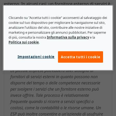
esterno. In alcuni casi, un fornitore esterno di servizi è
disponibile solo esternalizzando il lavoro.
Cliccando su "Accetta tutti i cookie" acconsenti al salvataggio dei
cookie sul tuo dispositivo per migliorare la navigazione sul sito,
analizzare l'utilizzo del sito, contribuire alle nostre iniziative di
marketing e personalizzare gli annunci pubblicitari. Per saperne
Fornitore di servizi esterni
di più, consulta la nostra
Informativa sulla privacy
e la
Politica sui cookie
.
(External Services Provider, ESP):
ecco cosa devono sapere le
Impostazioni cookie
Accetta tutti i cookie
piccole e medie imprese
Le piccole imprese potrebbero aver bisogno di
fornitori di servizi esterni in quanto possono non
disporre del tempo o delle competenze necessarie
per svolgere i servizi che un fornitore esterno può
invece offrire. Tale processo è relativamente
frequente quando si ricorre a servizi specifici o
costosi, come la contabilità o le risorse umane. Un
ESP può inoltre consentire a un'azienda di usufruire