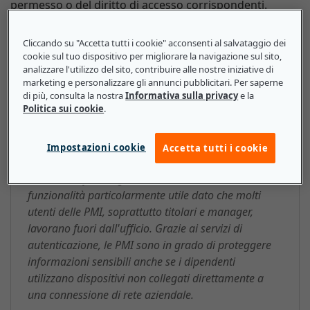
permesso o del diritto di accesso corrispondenti.
Cliccando su "Accetta tutti i cookie" acconsenti al salvataggio dei
cookie sul tuo dispositivo per migliorare la navigazione sul sito,
analizzare l'utilizzo del sito, contribuire alle nostre iniziative di
Servizio di autenticazione: ecco
marketing e personalizzare gli annunci pubblicitari. Per saperne
cosa devono sapere le piccole e
di più, consulta la nostra
Informativa sulla privacy
e la
Politica sui cookie
.
medie imprese
Le PMI possono utilizzare i servizi di autenticazione
Impostazioni cookie
Accetta tutti i cookie
per accedere in modo sicuro ad applicazioni, siti web
e sistemi software gestiti in remoto. Si tratta di una
funzionalità particolarmente utile dato che molti
utenti delle PMI, soprattutto titolari e manager,
lavorano fuori dall'ufficio. Grazie ai servizi di
autenticazione, le PMI sono in grado di proteggere
informazioni sensibili anche se i dipendenti
utilizzano dispositivi non collegati direttamente a
una connessione di rete aziendale.