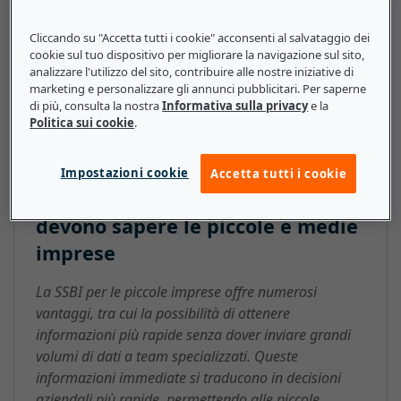
possono controllare e gestire l'accesso. La SSBI spesso
promuove la trasparenza e la condivisione dei dati,
Cliccando su "Accetta tutti i cookie" acconsenti al salvataggio dei
cookie sul tuo dispositivo per migliorare la navigazione sul sito,
fornendo al contempo informazioni importanti.
analizzare l'utilizzo del sito, contribuire alle nostre iniziative di
marketing e personalizzare gli annunci pubblicitari. Per saperne
di più, consulta la nostra
Informativa sulla privacy
e la
Politica sui cookie
.
Business Intelligence self-service
(Self-Service Business
Impostazioni cookie
Accetta tutti i cookie
Intelligence, SSBI): ecco cosa
devono sapere le piccole e medie
imprese
La SSBI per le piccole imprese offre numerosi
vantaggi, tra cui la possibilità di ottenere
informazioni più rapide senza dover inviare grandi
volumi di dati a team specializzati. Queste
informazioni immediate si traducono in decisioni
aziendali più rapide, permettendo alle piccole