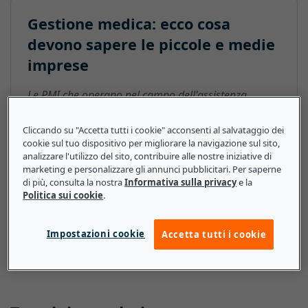
Gestione medica: ecco cosa
devono sapere le piccole e medie
imprese
Le PMI che operano nel campo dell'assistenza
sanitaria possono beneficiare di una strategia di
gestione medica che faccia uso delle ultime
Cliccando su "Accetta tutti i cookie" acconsenti al salvataggio dei
cookie sul tuo dispositivo per migliorare la navigazione sul sito,
tecnologie. Queste soluzioni, come la telemedicina,
analizzare l'utilizzo del sito, contribuire alle nostre iniziative di
l'analisi dei dati sanitari o i dispositivi indossabili,
marketing e personalizzare gli annunci pubblicitari. Per saperne
permettono ai responsabili e agli operatori del
di più, consulta la nostra
Informativa sulla privacy
e la
settore sanitario di occuparsi meglio dei pazienti,
Politica sui cookie
.
sviluppando una comprensione più approfondita dei
loro bisogni specifici o gestendo le loro patologie in
Impostazioni cookie
Accetta tutti i cookie
modo più efficiente.