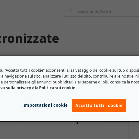
cronizzate
 reale, a differenza di quelle non sincronizzate in cui
e non vengono sempre ricevuti nell'ordine in cui sono
u "Accetta tutti i cookie" acconsenti al salvataggio dei cookie sul tuo dispos
ente a due o più interlocutori di interagire, di solito
la navigazione sul sito, analizzare l'utilizzo del sito, contribuire alle nostre ini
one è spesso preferibile per attività che richiedono la
e personalizzare gli annunci pubblicitari. Per saperne di più, consulta la nos
essioni di brainstorming o di problem-solving.
va sulla privacy
e la
Politica sui cookie
.
Impostazioni cookie
Accetta tutti i cookie
 ecco cosa devono sapere le