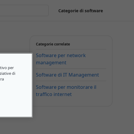
Categorie di software
Categorie correlate
Software per network
management
itivo per
ziative di
Software di IT Management
tra
Software per monitorare il
traffico internet