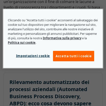
un'organizzazione con il fine di colmare le lacune a
livello di conoscenza tra i dipartimenti e i ruoli. Si basa
su dati non strutturati e a livello di eventi per creare
modelli e definizioni processuali e valutare possibili
Cliccando su "Accetta tutti i cookie" acconsenti al salvataggio dei
variazioni nei processi, ottenendo un'analisi più
cookie sul tuo dispositivo per migliorare la navigazione sul sito,
analizzare l'utilizzo del sito, contribuire alle nostre iniziative di
approfondita e interattiva. L'ABPD rileva i modelli
marketing e personalizzare gli annunci pubblicitari. Per saperne
all'interno di informazioni ottenute da processi che
di più, consulta la nostra
Informativa sulla privacy
e la
avvengono a livello aziendale. Di conseguenza,
Politica sui cookie
.
fornisce un'immagine più chiara di processi aziendali
specifici e sul modo in cui le modifiche a tali processi
Impostazioni cookie
Accetta tutti i cookie
possono influire sul flusso di lavoro.
Rilevamento automatizzato dei
processi aziendali (Automated
Business Process Discovery,
ABPD): ecco cosa devono sapere