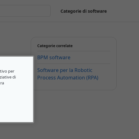
Categorie di software
Categorie correlate
BPM software
Software per la Robotic
itivo per
Process Automation (RPA)
ziative di
tra