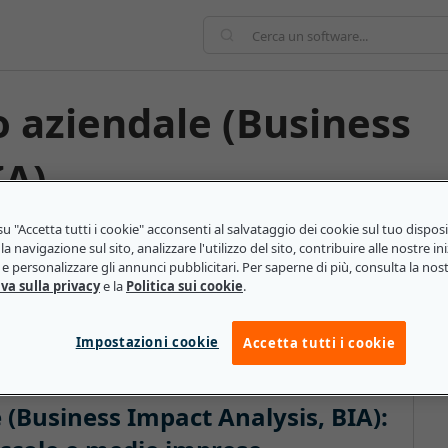
IA)
u "Accetta tutti i cookie" acconsenti al salvataggio dei cookie sul tuo dispos
 prevedere le conseguenze derivanti dall'interruzione
la navigazione sul sito, analizzare l'utilizzo del sito, contribuire alle nostre ini
ne, l'individuazione della maggiore quantità di
e personalizzare gli annunci pubblicitari. Per saperne di più, consulta la nos
va sulla privacy
e la
Politica sui cookie
.
a creazione di una strategia di recupero volta a
sue conseguenze.
Impostazioni cookie
Accetta tutti i cookie
e (Business Impact Analysis, BIA):