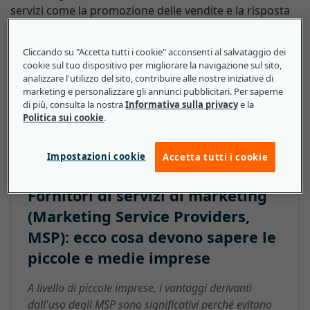
servizi come la promozione delle vendite e la risposta
diretta ai clienti. Oltre a offrire consulenza, spesso
gestiscono anche tutti gli aspetti del progetto,
Cliccando su "Accetta tutti i cookie" acconsenti al salvataggio dei
comprese le strategie di pianificazione e
cookie sul tuo dispositivo per migliorare la navigazione sul sito,
l'implementazione delle campagne attraverso qualsiasi
analizzare l'utilizzo del sito, contribuire alle nostre iniziative di
marketing e personalizzare gli annunci pubblicitari. Per saperne
mezzo di comunicazione necessario (come giornali e
di più, consulta la nostra
Informativa sulla privacy
e la
televisione) prima di analizzare i risultati ottenuti al
Politica sui cookie
.
termine della campagna.
Impostazioni cookie
Accetta tutti i cookie
Fornitori di servizi di marketing
(Marketing Service Providers,
MSP): ecco cosa devono sapere le
piccole e medie imprese
A livello di piccole imprese, i vantaggi derivanti
dall'uso degli MSP sono significativi perché evitano