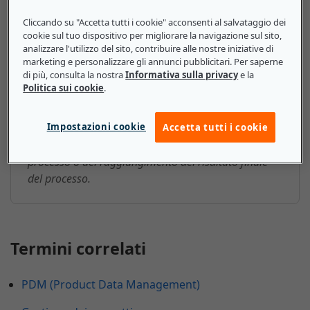
Cliccando su "Accetta tutti i cookie" acconsenti al salvataggio dei
cookie sul tuo dispositivo per migliorare la navigazione sul sito,
Processo aziendale: ecco cosa
analizzare l'utilizzo del sito, contribuire alle nostre iniziative di
devono sapere le piccole e medie
marketing e personalizzare gli annunci pubblicitari. Per saperne
di più, consulta la nostra
Informativa sulla privacy
e la
imprese
Politica sui cookie
.
Per misurare il successo di un processo aziendale,
Impostazioni cookie
Accetta tutti i cookie
una PMI deve tenere traccia dei parametri di
riferimento, del completamento delle diverse fasi del
processo o del raggiungimento del risultato finale
del processo.
Termini correlati
PDM (Product Data Management)