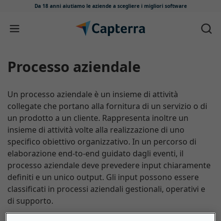
Da 18 anni aiutiamo le aziende
a scegliere i migliori software
Salta e vai al contenuto
Processo aziendale
Un processo aziendale è un insieme di attività
collegate che portano alla fornitura di un servizio o di
un prodotto a un cliente. Rappresenta inoltre un
insieme di attività volte alla realizzazione di uno
specifico obiettivo organizzativo. In un percorso di
elaborazione end-to-end guidato dagli eventi, il
processo aziendale deve prevedere input chiaramente
definiti e un unico output. Gli input possono essere
classificati in processi aziendali gestionali, operativi e
di supporto.