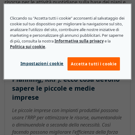
risorse per le attività quotidiane sulla base dei piani e
delle pianificazioni esistenti. L'RRP calcola le esigenze
di ogni risorsa sulla base della produzione pianificata,
Cliccando su "Accetta tutti i cookie" acconsenti al salvataggio dei
in modo che i manager possano migliorare la
cookie sul tuo dispositivo per migliorare la navigazione sul sito,
analizzare l'utilizzo del sito, contribuire alle nostre iniziative di
pianificazione, la capacità e gli aspetti finanziari.
marketing e personalizzare gli annunci pubblicitari. Per saperne
di più, consulta la nostra
Informativa sulla privacy
e la
Politica sui cookie
.
Pianificazione del fabbisogno di
Impostazioni cookie
Accetta tutti i cookie
risorse (Resource Requirements
Planning, RRP): ecco cosa devono
sapere le piccole e medie
imprese
Le piccole imprese con impianti produttivi possono
usare l'RRP per ottimizzare le risorse, aumentandole
o diminuendole a seconda della necessità. Così
facendo possono migliorare l'efficienza della forza